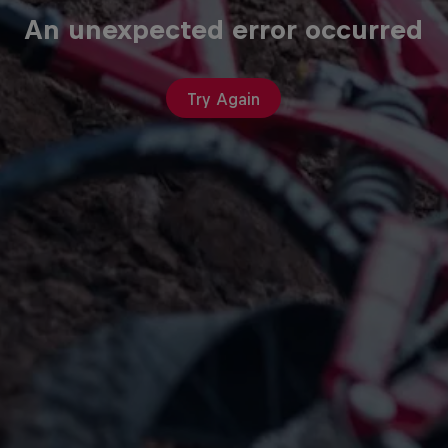
An unexpected error occurred
Try Again