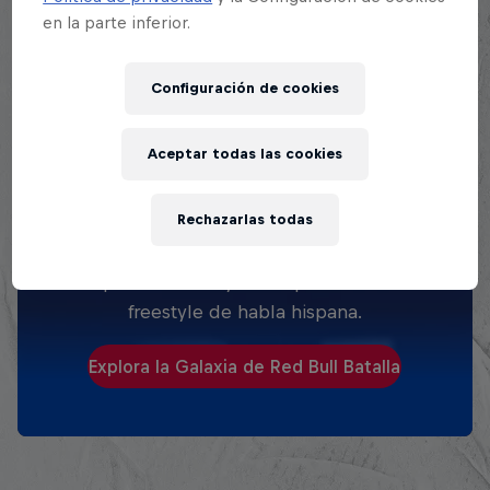
en la parte inferior.
Configuración de cookies
Aceptar todas las cookies
EXPLORA TODAS SUS
BATALLAS
Rechazarlas todas
Explora la Galaxia de Batalla, quién es
quién en la mayor competición de
freestyle de habla hispana.
Explora la Galaxia de Red Bull Batalla