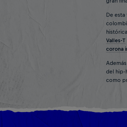
gran fi
De esta
colombia
históric
Valles-T
corona i
Además 
del hip-
como pr