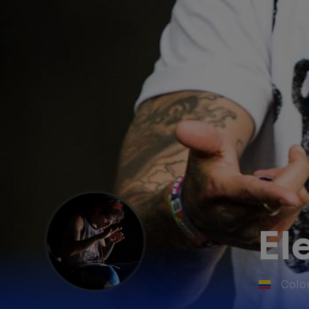
El
Colo