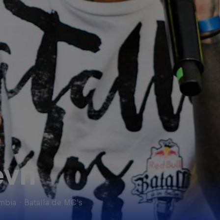
evn
mbia
·
Batalla de MC's