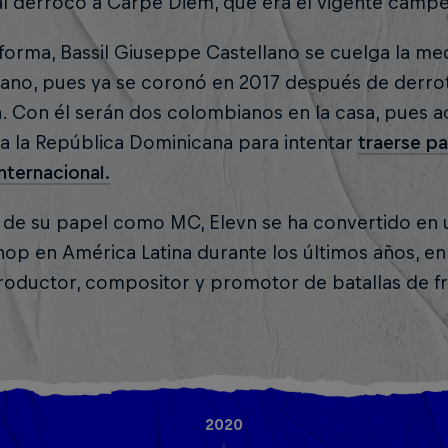
nal derrocó a Carpe Diem, que era el vigente cam
 forma, Bassil Giuseppe Castellano se cuelga la 
no, pues ya se coronó en 2017 después de derrotar 
a. Con él serán dos colombianos en la casa, pues
a la República Dominicana para intentar
traerse pa
nternacional.
de su papel como MC, Elevn se ha convertido en u
hop en América Latina durante los últimos años, en 
oductor, compositor y promotor de batallas de fr
2020