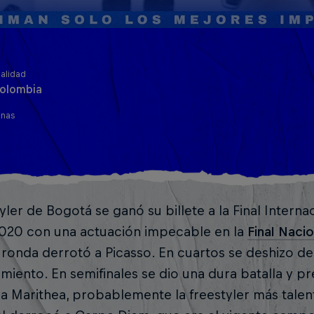
alidad
olombia
inas
tyler de Bogotá se ganó su billete a la Final Interna
2020 con una actuación impecable en la
Final Naci
ronda derrotó a Picasso. En cuartos se deshizo d
miento. En semifinales se dio una dura batalla y pr
 a Marithea, probablemente la freestyler más tale