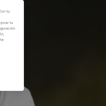
Con tu
jorar tu
iguración
ón,
rte