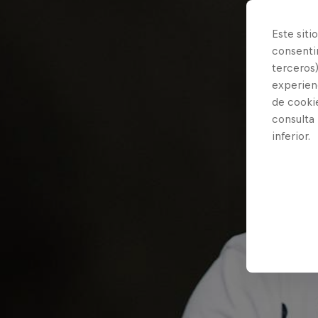
Este siti
consentim
terceros)
experienc
de cooki
consulta
inferior.