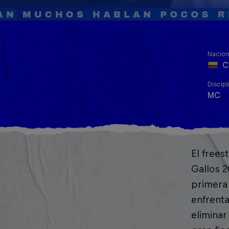
Nacion
C
Discipl
MC
El frees
Gallos 
primera 
enfrenta
eliminar