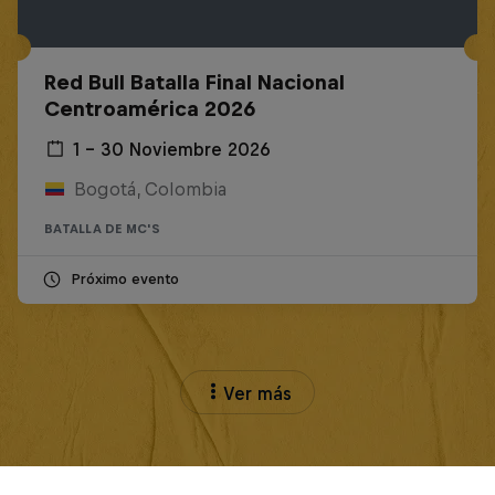
Red Bull Batalla Final Nacional
Centroamérica 2026
1 – 30 Noviembre 2026
Bogotá, Colombia
BATALLA DE MC'S
Próximo evento
Ver más