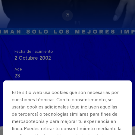
Fecha de nacimiento
2 Octubre 2002
Age
23
Nacionalidad
Este sitio web usa cookies que son necesarias por
Perú
cuestiones técnicas. Con tu consentimiento, se
Disciplinas
usarán cookies adicionales (que incluyen aquellas
freestyle
de terceros) o tecnologías similares para fines de
mercadotecnia y para mejorar tu experiencia en
línea. Puedes retirar tu consentimiento mediante la