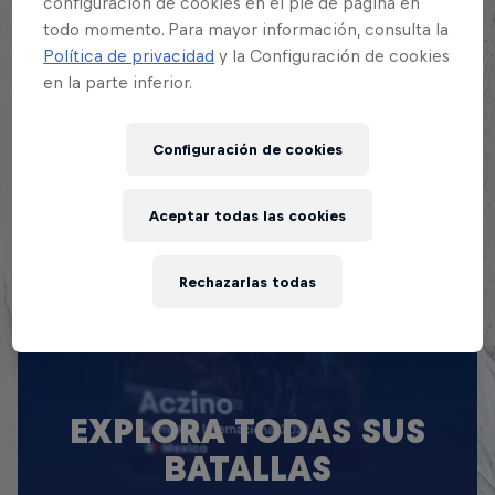
configuración de cookies en el pie de página en
Fear logró su clasificación a la Final Nacional de
todo momento. Para mayor información, consulta la
Red Bull Batalla tras llegar a la final de la Regional
Política de privacidad
y la Configuración de cookies
Norte de Trujillo.
en la parte inferior.
Configuración de cookies
Aceptar todas las cookies
Rechazarlas todas
EXPLORA TODAS SUS
BATALLAS