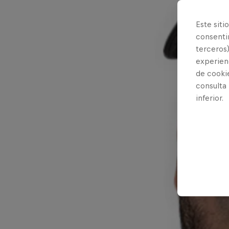
Este siti
consentim
terceros)
experienc
de cooki
consulta
inferior.