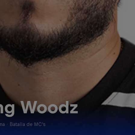
ng Woodz
ma
·
Batalla de MC's