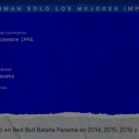
de nacimiento
iciembre 1994
alidad
anama
inas
 en Red Bull Batalla Panamá en 2014, 2015, 2016 y