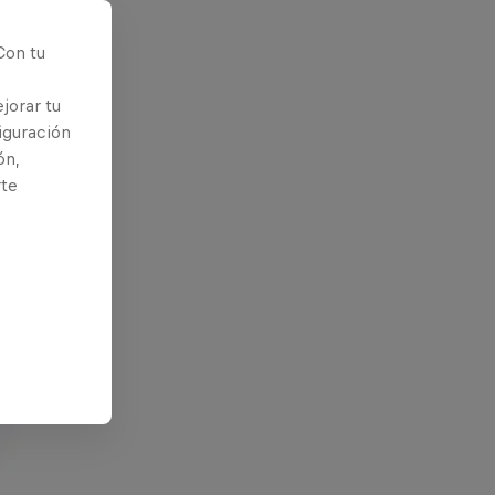
Con tu
jorar tu
iguración
ón,
rte