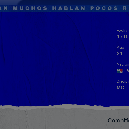
Fecha 
17 D
Age
31
Nacion
P
Discipl
MC
Compitió