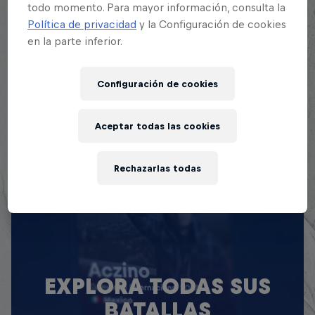
doctora Polo y su mediático enfrentamiento frente a
todo momento. Para mayor información, consulta la
ChysteMC. De ahí en adelante comenzó su carrera
Política de privacidad
y la Configuración de cookies
en batallas internacional sumado a su éxito en
en la parte inferior.
cuanto a lo musical.
Configuración de cookies
Aceptar todas las cookies
Rechazarlas todas
EXPLORA TODAS SUS
BATALLAS