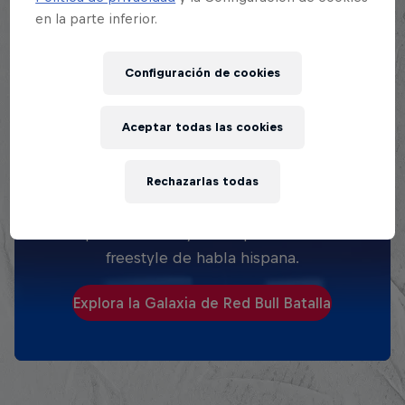
en la parte inferior.
Configuración de cookies
Aceptar todas las cookies
EXPLORA TODAS SUS
BATALLAS
Rechazarlas todas
Explora la Galaxia de Batalla, quién es
quién en la mayor competición de
freestyle de habla hispana.
Explora la Galaxia de Red Bull Batalla