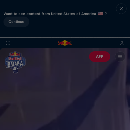
Want to see content from United States of America
?
Continue
APP