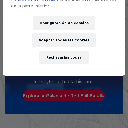
en la parte inferior.
Configuración de cookies
Aceptar todas las cookies
EXPLORA TODAS SUS
BATALLAS
Rechazarlas todas
Explora la Galaxia de Batalla, quién es
quién en la mayor competición de
freestyle de habla hispana.
Explora la Galaxia de Red Bull Batalla