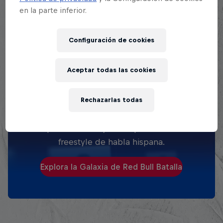
en la parte inferior.
Configuración de cookies
Aceptar todas las cookies
EXPLORA TODAS SUS
BATALLAS
Rechazarlas todas
Explora la Galaxia de Batalla, quién es
quién en la mayor competición de
freestyle de habla hispana.
Explora la Galaxia de Red Bull Batalla