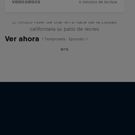
Danny MacAskill: Postal desde
San Francisco
El mítico rider de trial MTB hace de la ciudad
californiana su patio de recreo
Ver ahora
1 Temporada · Episodio 1
MTB