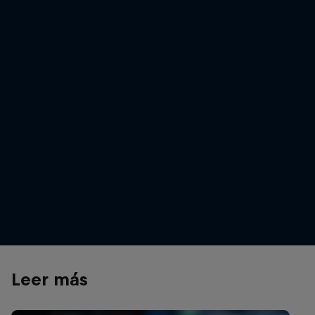
Imaginate
© redbull
Leer más