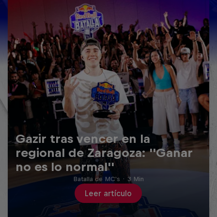
Gazir tras vencer en la
regional de Zaragoza: ''Ganar
no es lo normal''
Batalla de MC's
·
3 Min
Leer artículo