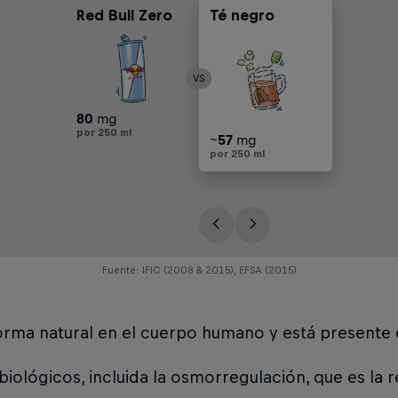
Red Bull Zero
Té negro
Cola
Café de filtro
VS
80
mg
por 250 ml
79
~
~
~
79
57
28
113
mg
mg
mg
mg
mg
por 250 ml
por 250 ml
por 250 ml
por 250 ml
por 250 ml
Fuente: IFIC (2008 & 2015), EFSA (2015)
rma natural en el cuerpo humano y está presente en
ológicos, incluida la osmorregulación, que es la r