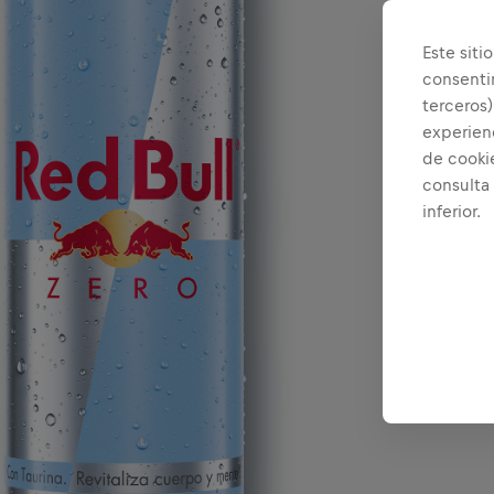
Este siti
consenti
terceros)
experienc
de cooki
consulta
inferior.