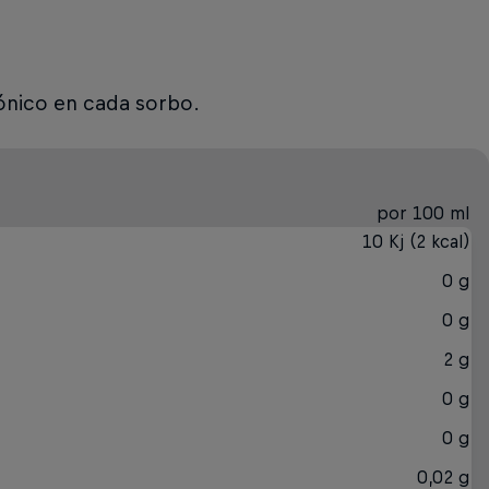
cónico en cada sorbo.
por 100 ml
10 Kj (2 kcal)
0 g
0 g
2 g
0 g
0 g
0,02 g