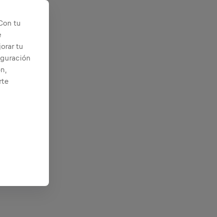
Con tu
e
orar tu
iguración
n,
rte