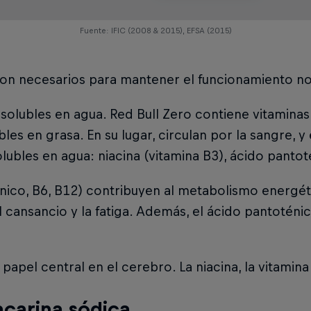
Fuente: IFIC (2008 & 2015), EFSA (2015)
 son necesarios para mantener el funcionamiento n
 solubles en agua. Red Bull Zero contiene vitaminas
s en grasa. En su lugar, circulan por la sangre, y e
lubles en agua: niacina (vitamina B3), ácido pantot
oténico, B6, B12) contribuyen al metabolismo ener
l cansancio y la fatiga. Además, el ácido pantoténi
pel central en el cerebro. La niacina, la vitamina 
acarina sódica.