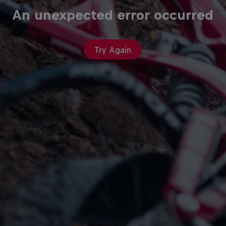
An unexpected error occurred
Try Again