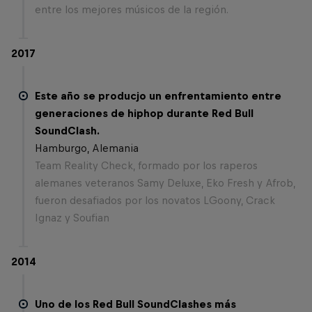
entre los mejores músicos de la región.
2017
Este año se producjo un enfrentamiento entre
generaciones de hiphop durante Red Bull
SoundClash.
Hamburgo, Alemania
Team Reality Check, formado por los raperos
alemanes veteranos Samy Deluxe, Eko Fresh y Afrob,
fueron desafiados por los novatos LGoony, Crack
Ignaz y Soufian
2014
Uno de los Red Bull SoundClashes más