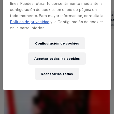
línea. Puedes retirar tu consentimiento mediante la
global
Más información sobre Red Bull SoundClash
configuración de cookies en el pie de página en
Moscú, Rusia
Los mejores momentos de
Todo lo que
todo momento. Para mayor información, consulta la
Noize MC vs. G.D.R.
Red Bull SoundClash con …
sobre Della
Política de privacidad
y la Configuración de cookies
4 minutos de lectura
4 minutos d
en la parte inferior.
2006
Configuración de cookies
Nace Red Bull SoundClash
Amsterdam, Países Bajos
Aceptar todas las cookies
Beef vs. C-mon & Kypski
Rechazarlas todas