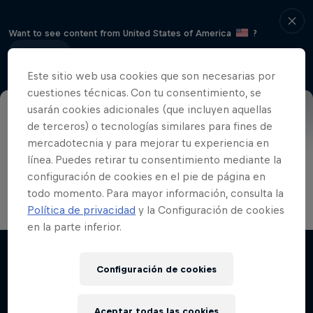
Want to see content from United States of America
?
Continue
Este sitio web usa cookies que son necesarias por
cuestiones técnicas. Con tu consentimiento, se
usarán cookies adicionales (que incluyen aquellas
de terceros) o tecnologías similares para fines de
Los corredores de 4X más rápidos del
mercadotecnia y para mejorar tu experiencia en
mundo se dan cita en Leogang para
línea. Puedes retirar tu consentimiento mediante la
luchar por el título de Campeón del
configuración de cookies en el pie de página en
Mundo.
todo momento. Para mayor información, consulta la
Política de privacidad
y la Configuración de cookies
en la parte inferior.
Configuración de cookies
Aceptar todas las cookies