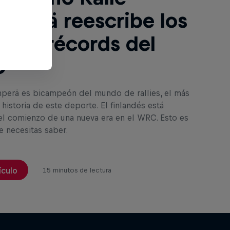
nperä reescribe los
os de récords del
C
nperä es bicampeón del mundo de rallies, el más
 historia de este deporte. El finlandés está
l comienzo de una nueva era en el WRC. Esto es
e necesitas saber.
ículo
15 minutos de lectura
A de
try