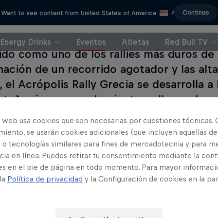
Continue
Want to see content from United States of America
?
Energy Drinks
Eventos
Atletas
Red Bull TV
do como uno de los rallies más duros de l
ación de un recorrido agotador y las alt
 el Acrópolis Rally Grecia se desarrolla a
taña sinuosas, polvorientas y llenas de r
lotos y los coches reciben una auténtica pa
o web usa cookies que son necesarias por cuestiones técnicas. 
iento, se usarán cookies adicionales (que incluyen aquellas de
 o tecnologías similares para fines de mercadotecnia y para me
ia en línea. Puedes retirar tu consentimiento mediante la conf
es en el pie de página en todo momento. Para mayor informaci
Lee a co
 la
Política de privacidad
y la Configuración de cookies en la pa
Así 