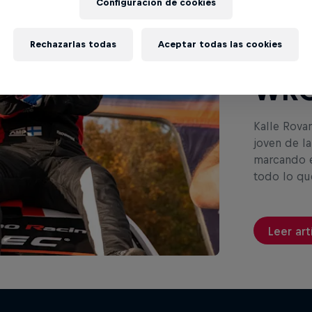
Configuración de cookies
Rova
Rechazarlas todas
Aceptar todas las cookies
libr
WR
Kalle Rova
joven de la
marcando e
todo lo qu
Leer art
Copa del Mundo FI
el 'Chucky' Sanders:
Rallies Cross-Coun