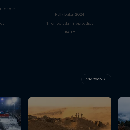
In The Dust
or todo el
Rally Dakar 2024
ios
1 Temporada · 8 episodios
RALLY
Ver todo