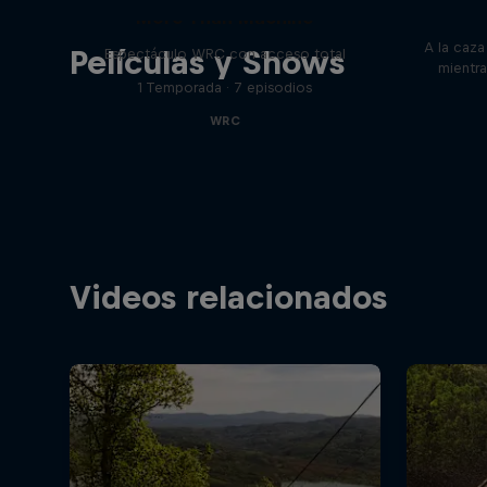
More Than Machine
A la caza 
Películas y Shows
Espectáculo WRC con acceso total
mientra
1 Temporada · 7 episodios
WRC
Videos relacionados