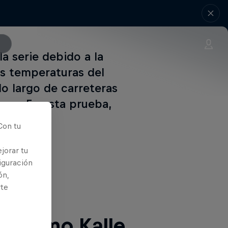
a serie debido a la
as temperaturas del
 lo largo de carreteras
ocas. En esta prueba,
liza.
Con tu
jorar tu
iguración
ón,
ntinuación
rte
es como Kalle