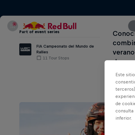
Part of event series
Conoci
combin
FIA Campeonato del Mundo de
verano,
Rallies
11 Tour Stops
de mon
los pi
Este siti
consentim
terceros)
experienc
de cooki
consulta
inferior.