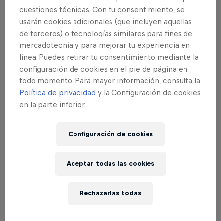
cuestiones técnicas. Con tu consentimiento, se
-
Universidad de León / Escuela de Ingenierías / 20
usarán cookies adicionales (que incluyen aquellas
Nov
de terceros) o tecnologías similares para fines de
mercadotecnia y para mejorar tu experiencia en
-
Universidad de Valencia / Casa del Alumno / 22
línea. Puedes retirar tu consentimiento mediante la
Nov
configuración de cookies en el pie de página en
todo momento. Para mayor información, consulta la
-
Universidad de Granada / Facultad de Ciencias /
Política de privacidad
y la Configuración de cookies
28 Nov
en la parte inferior.
-
Universidad CUNEF de Madrid / 29 Nov
Configuración de cookies
Consulta las Bases Legales
aquí
.
Aceptar todas las cookies
LEÓN
Rechazarlas todas
¿Dónde?
En la Escuela de Ingenierías de la
Universidad de León (Hall del Edificio Tecnológico).