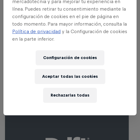
mercadotecnia y para mejorar tu experiencia en
que exigen tanto precisión como
línea. Puedes retirar tu consentimiento mediante la
compromiso por parte de los pilotos.
configuración de cookies en el pie de página en
todo momento. Para mayor información, consulta la
¿Podrá Conor Shanahan empezar la defensa de su
Política de privacidad
y la Configuración de cookies
título con una victoria? ¿O se recuperará Piotr
en la parte inferior.
Więcek de su decepcionante final de 2025?
¡Síguelo en directo en Red Bull TV!
Configuración de cookies
Aceptar todas las cookies
Eventos Relacionados
Rechazarlas todas