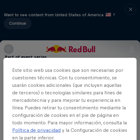
Want to see content from United States of America
?
Continue
Part of event series
Este sitio web usa cookies que son necesarias por
ÖKK Bike Revolution
cuestiones técnicas. Con tu consentimiento, se
usarán cookies adicionales (que incluyen aquellas
de terceros) o tecnologías similares para fines de
La ciudad suiza de Davos es conocida por
mercadotecnia y para mejorar tu experiencia en
muchas cosas, sobre todo por ser un
línea. Puedes retirar tu consentimiento mediante la
lugar excepcional para todo tipo de
configuración de cookies en el pie de página en
todo momento. Para mayor información, consulta la
deportes de montaña. Con más de 700
Política de privacidad
y la Configuración de cookies
km de senderos, es el lugar de
en la parte inferior.