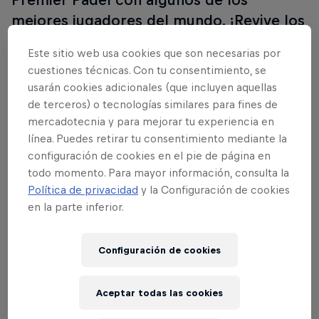
mejores jugadores del mundo. ¡Revive los
mejores partidos del Andalucía Málaga
Este sitio web usa cookies que son necesarias por
Premier Padel P1!
cuestiones técnicas. Con tu consentimiento, se
usarán cookies adicionales (que incluyen aquellas
Málaga vibró a lo grande con este espectacular
de terceros) o tecnologías similares para fines de
Andalucía Málaga Premier Padel P1 en donde unos
mercadotecnia y para mejorar tu experiencia en
impecables Agustín Tapia y Arturo Coello se hacían
línea. Puedes retirar tu consentimiento mediante la
con el título, en menos de dos horas, frente a unos
configuración de cookies en el pie de página en
Juan Lebrón y Leo Augsburger que acusaron el
todo momento. Para mayor información, consulta la
Política de privacidad
y la Configuración de cookies
duro enfrentamiento de semifinales ante Ale Galán
en la parte inferior.
y Fede Chingotto.
Con este triunfo, Tapia y Coello, que hoy firmaban
Configuración de cookies
su vigésimo séptima final consecutiva, encadenan
cinco títulos de forma consecutiva: Roma, Valencia,
Aceptar todas las cookies
Valladolid, Burdeos y Málaga.