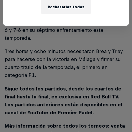
En el apartado femenino, Delfi Brea y Gemma Triay
Rechazarlas todas
se proclamaban campeonas al vencer en la final a
Paula Josemaría y Bea González en tres sets: 7-5, 3-
6 y 7-6 en su séptimo enfrentamiento esta
temporada.
Tres horas y ocho minutos necesitaron Brea y Triay
para hacerse con la victoria en Málaga y firmar su
cuarto título de la temporada, el primero en
categoría P1.
Sigue todos los partidos, desde los cuartos de
final hasta la final, en exclusiva en Red Bull TV.
Los partidos anteriores están disponibles en el
canal de YouTube de Premier Padel.
Más información sobre todos los torneos: venta