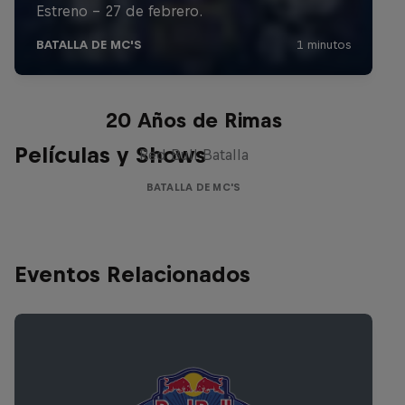
Red Bull Batalla Nueva Historia:
20 Años de Rimas
Películas y Shows
Red Bull Batalla
BATALLA DE MC'S
Eventos Relacionados