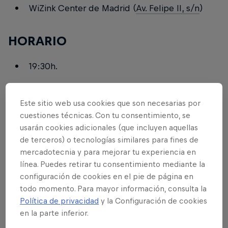
WiZink Center de Madrid (
Av. Felipe II, s/n
)
HORARIO
19:30h.
ENTRADAS
Este sitio web usa cookies que son necesarias por
cuestiones técnicas. Con tu consentimiento, se
ENTRADAS AGOTADAS
usarán cookies adicionales (que incluyen aquellas
de terceros) o tecnologías similares para fines de
mercadotecnia y para mejorar tu experiencia en
LIVE STREAMING
línea. Puedes retirar tu consentimiento mediante la
configuración de cookies en el pie de página en
Podrás seguirlo en
Red Bull TV
.
todo momento. Para mayor información, consulta la
Política de privacidad
y la Configuración de cookies
en la parte inferior.
Videos relacionados