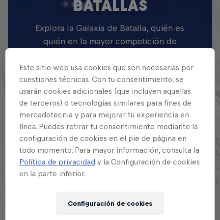
BATALLAS
Explora la Galaxia de Batalla, quién es
quién en la mayor competición de
freestyle de habla hispana.
Este sitio web usa cookies que son necesarias por
Explora la Galaxia de Red Bull Batalla
cuestiones técnicas. Con tu consentimiento, se
usarán cookies adicionales (que incluyen aquellas
de terceros) o tecnologías similares para fines de
mercadotecnia y para mejorar tu experiencia en
línea. Puedes retirar tu consentimiento mediante la
configuración de cookies en el pie de página en
todo momento. Para mayor información, consulta la
CONOCE A LOS ARTISTAS
Política de privacidad
y la Configuración de cookies
en la parte inferior.
Configuración de cookies