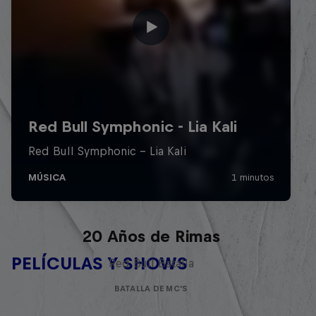
Red Bull Batalla Nueva Historia:
20 Años de Rimas
PELÍCULAS Y SHOWS
Red Bull Batalla
BATALLA DE MC'S