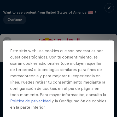
Want to see content from United States of America
?
Continue
Info
Blon, campeón
Participantes
Merchandising
Este sitio web usa cookies que son necesarias por
Red Bull Batalla Nueva Historia:
cuestiones técnicas. Con tu consentimiento, se
20 Años de Rimas
usarán cookies adicionales (que incluyen aquellas
de terceros) o tecnologías similares para fines de
Películas y Shows
Red Bull Batalla
mercadotecnia y para mejorar tu experiencia en
línea. Puedes retirar tu consentimiento mediante la
BATALLA DE MC'S
configuración de cookies en el pie de página en
todo momento. Para mayor información, consulta la
Política de privacidad
y la Configuración de cookies
en la parte inferior.
Videos relacionados