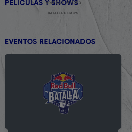
PELÍCULAS Y SHOWS
Red Bull Batalla
BATALLA DE MC'S
EVENTOS RELACIONADOS