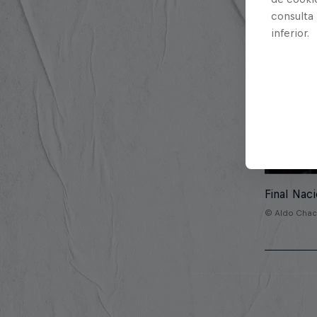
consulta
inferior.
Final Nac
© Aldo Chaco