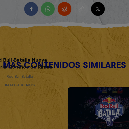
d Bull Batalla Nueva
MÁS CONTENIDOS SIMILARES
ria: 20 Años de Rimas
Red Bull Batalla
BATALLA DE MC'S