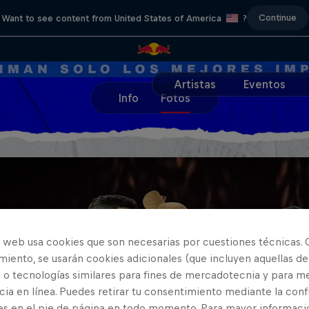
Continue
Want to see content from United States of America
?
Artistas
Eventos
Info
Fotos
o web usa cookies que son necesarias por cuestiones técnicas. 
iento, se usarán cookies adicionales (que incluyen aquellas de
 o tecnologías similares para fines de mercadotecnia y para me
ia en línea. Puedes retirar tu consentimiento mediante la conf
es en el pie de página en todo momento. Para mayor informaci