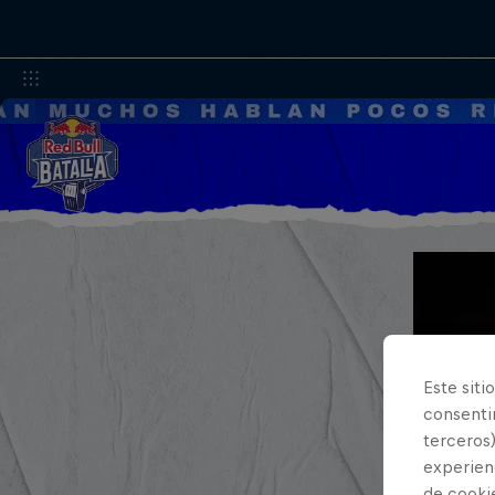
Este siti
consentim
terceros)
experienc
de cooki