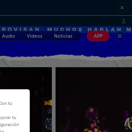
Audio
Videos
Noticias
APP
Con tu
jorar tu
iguración
ón,