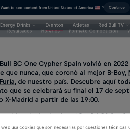
Continue
Want to see content from United States of America
?
Energy Drinks
Eventos
Atletas
Red Bull TV
Resultados
Horarios
Formato Competición
V
 Bull BC One Cypher Spain volvió en 2022
e que nunca, que coronó al mejor B-Boy,
Furia
, de nuestro país. Descubre aquí tod
nto que se celebrará su final el 17 de sep
o X-Madrid a partir de las 19:00.
e aquí de
todos los detalles del Red Bull BC One C
o web usa cookies que son necesarias por cuestiones técnicas. 
 como un BC One All Stars en nuestra tienda
.