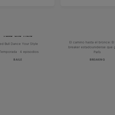
Victor Montalvo: Break
Loop
Take the Title
El camino hasta el bronce: El
ed Bull Dance Your Style
breaker estadounidense que 
 Temporada · 4 episodios
París
BAILE
BREAKING