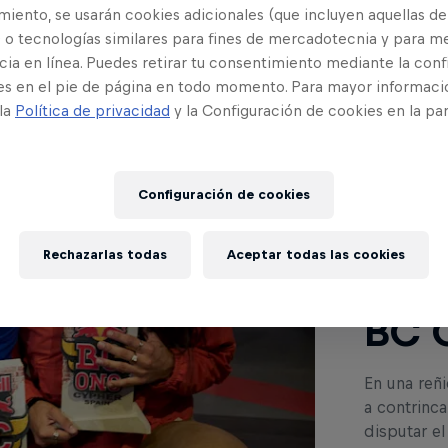
iento, se usarán cookies adicionales (que incluyen aquellas de
 o tecnologías similares para fines de mercadotecnia y para me
ia en línea. Puedes retirar tu consentimiento mediante la conf
es en el pie de página en todo momento. Para mayor informaci
 la
Política de privacidad
y la Configuración de cookies en la pa
Lee a co
Configuración de cookies
Furi
Rechazarlas todas
Aceptar todas las cookies
camp
BC 
En una reñ
a contrinca
disputar e