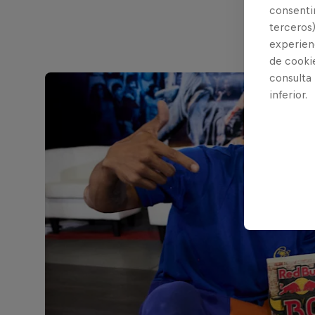
consentim
terceros)
experienc
de cooki
consulta
inferior.