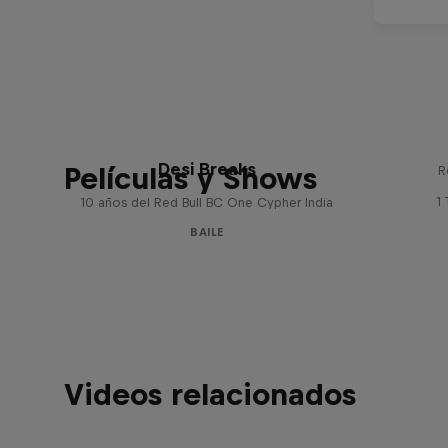
Desi Breaks
Películas y Shows
R
1
10 años del Red Bull BC One Cypher India
BAILE
Videos relacionados