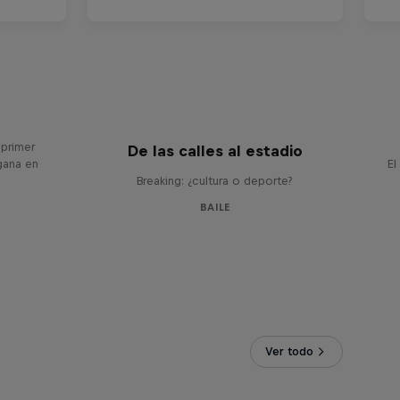
ing the
 primer
De las calles al estadio
gana en
El
Breaking: ¿cultura o deporte?
BAILE
Ver todo