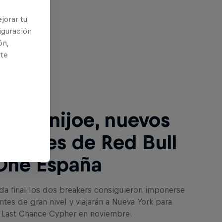
jorar tu
iguración
ón,
rte
ntinuación
a y Minijoe, nuevos
eones de Red Bull
One España
ida final los dos breakers consiguieron imponerse
ntes de gran nivel y viajarán a Nueva York para
l Last Chance Cypher en noviembre.