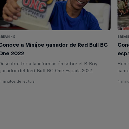
BREAKING
BREAK
Conoce a Minijoe ganador de Red Bull BC
Cono
One 2022
esp
Descubre toda la información sobre el B-Boy
Hemo
ganador del Red Bull BC One España 2022.
camp
que n
3 minutos de lectura
4 minu
conve
nuest