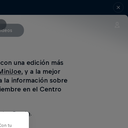
ídeos
 con una edición más
MiniJoe
, y a la mejor
a la información sobre
tiembre en el Centro
ypher España
.
Con tu