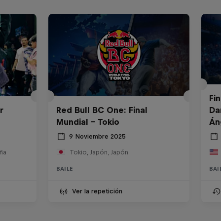
Fi
r
Red Bull BC One: Final
Da
Mundial - Tokio
Án
9 Noviembre 2025
ña
Tokio, Japón, Japón
BAILE
BAI
Ver la repetición