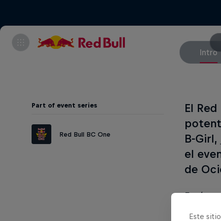
Intro
Part of event series
El Red
potent
Red Bull BC One
B-Girl,
el eve
de Oci
Entérat
Este siti
Equípate