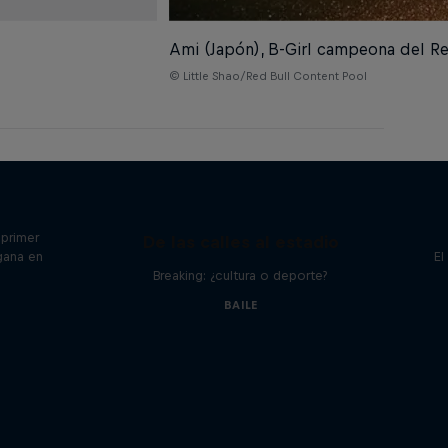
Ami (Japón), B-Girl campeona del R
© Little Shao/Red Bull Content Pool
ing the
 primer
De las calles al estadio
gana en
El
Breaking: ¿cultura o deporte?
BAILE