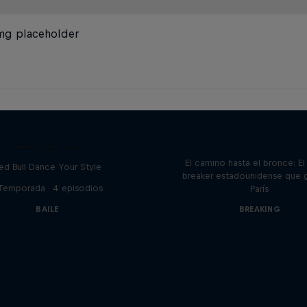
mg placeholder
Victor Montalvo: Break
Loop
Take the Title
El camino hasta el bronce: El
ed Bull Dance Your Style
breaker estadounidense que 
 Temporada · 4 episodios
París
BAILE
BREAKING