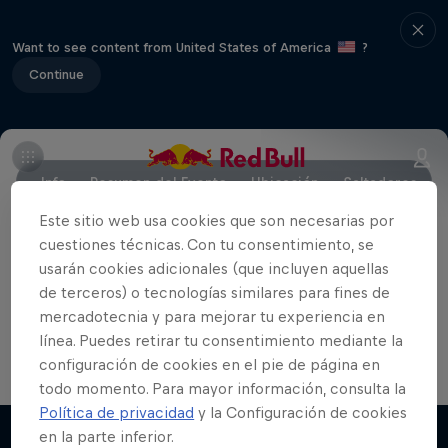
Want to see content from United States of America
?
Continue
Info
Resumen del Evento
Ubicación
Saltadores
Este sitio web usa cookies que son necesarias por
cuestiones técnicas. Con tu consentimiento, se
usarán cookies adicionales (que incluyen aquellas
Colaboradores
de terceros) o tecnologías similares para fines de
mercadotecnia y para mejorar tu experiencia en
línea. Puedes retirar tu consentimiento mediante la
configuración de cookies en el pie de página en
More than a Dive
todo momento. Para mayor información, consulta la
Política de privacidad
y la Configuración de cookies
El Red Bull Cliff Diving desde dentro
en la parte inferior.