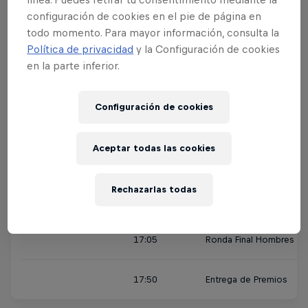
Viernes 27 de agosto
14:15-14:55
Saltos de calentamient
configuración de cookies en el pie de página en
todo momento. Para mayor información, consulta la
15:00
2ª Ronda Mujeres y Ho
Política de privacidad
y la Configuración de cookies
en la parte inferior.
Sábado 28 de agosto
14:15
Saltos de calentamient
Configuración de cookies
15:30
3ª Ronda Mujeres
Aceptar todas las cookies
15:55
3ª Ronda Hombres
Rechazarlas todas
16:35
Ronda Final Mujeres
17:05
Ronda Final Hombres
17:50
Entrega de Premios