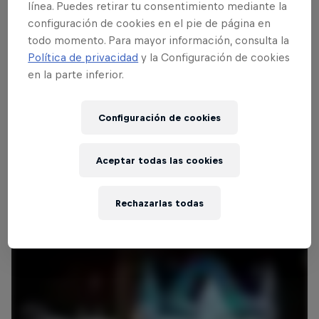
catedral de Saint Paul de fondo.Tras el
línea. Puedes retirar tu consentimiento mediante la
Campeonato Mundial de 2012, celebrado
configuración de cookies en el pie de página en
aquí, la pista de este año promete ser una
todo momento. Para mayor información, consulta la
Política de privacidad
y la Configuración de cookies
de las más difíciles. Además, se han
en la parte inferior.
implementado un buen número de
cambios en la carrera. La parada de este
Configuración de cookies
año en Saint Paul, que espera acoger a
una multitud de récord para animar al
Aceptar todas las cookies
Team USA, será una de esas que no
podrás perderte.
Rechazarlas todas