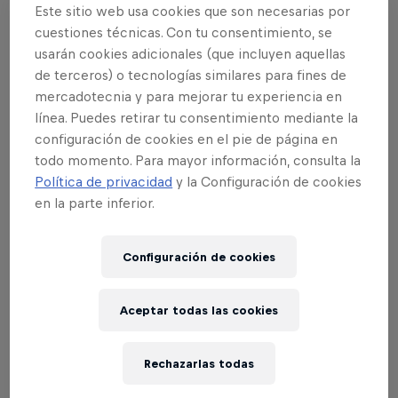
único objetivo obligado es pasarlo en
Este sitio web usa cookies que son necesarias por
grande y ser partícipe del ambiente de
cuestiones técnicas. Con tu consentimiento, se
moto offroad que se vivirá
en el Rocco's
usarán cookies adicionales (que incluyen aquellas
Ranch (Barcelona)
.
Compra tu entrada
de terceros) o tecnologías similares para fines de
mercadotecnia y para mejorar tu experiencia en
aquí.
línea. Puedes retirar tu consentimiento mediante la
configuración de cookies en el pie de página en
todo momento. Para mayor información, consulta la
Política de privacidad
y la Configuración de cookies
Eventos Relacionados
en la parte inferior.
Configuración de cookies
Aceptar todas las cookies
Rechazarlas todas