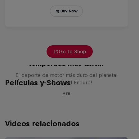
Go to Shop
Hard Enduro 2025: ¿La
temporada más difícil?
El deporte de motor más duro del planeta:
Películas y Shows
¡esto es Hard Enduro!
MTB
Videos relacionados