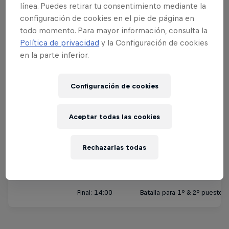
Slot 3: 11:00-12:30
Andrea & Sascha vs Fe
línea. Puedes retirar tu consentimiento mediante la
configuración de cookies en el pie de página en
Slot 4: 12:30-14:00
Lucie & Dylan vs Broo
todo momento. Para mayor información, consulta la
Política de privacidad
y la Configuración de cookies
en la parte inferior.
Slot 5: 14:00-15:30
Matilda & Nils vs Vita
Configuración de cookies
Slot 6: 15:30-17:00
Angie & Felipe vs Nina
Aceptar todas las cookies
Finals
Rechazarlas todas
Sábado, 4 Nov
Semifinal: 12:00
Batalla para 3º & 4º puesto
Final: 14:00
Batalla para 1º & 2º puesto