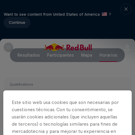
Want to see content from United States of America
?
Continue
Resultados
Participantes
Mapa
Horarios
Qualifications
Miércoles, 1 Nov
Slot 1: 08:00-09:30
Giorgia & Marcello vs 
Este sitio web usa cookies que son necesarias por
cuestiones técnicas. Con tu consentimiento, se
usarán cookies adicionales (que incluyen aquellas
Slot 2: 09:30-11:00
Petra & Louna vs Julija
de terceros) o tecnologías similares para fines de
mercadotecnia y para mejorar tu experiencia en