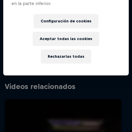
en la parte inferior.
cómo …
Configuración de cookies
Memories of CS:GO – The Early
Years
Aceptar todas las cookies
Películas y Shows
Revisando los 10 años de reinado de CS:GO
Rechazarlas todas
VIDEOJUEGOS
Videos relacionados