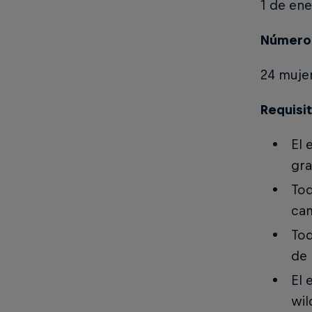
1 de en
Número 
24 muje
Requisi
El 
gra
Tod
cam
Tod
de 
El 
wil