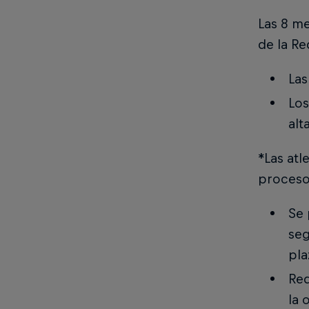
Las 8 me
de la R
Las
Los
alt
*Las atl
proceso 
Se 
seg
pla
Red
la 