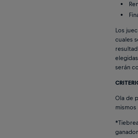
Ren
Fin
Los juec
cuales s
resultad
elegidas
serán c
CRITERI
Ola de p
mismos c
*Tiebrea
ganador