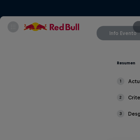
Info Evento
Resumen
Actu
1
Crit
2
Desg
3