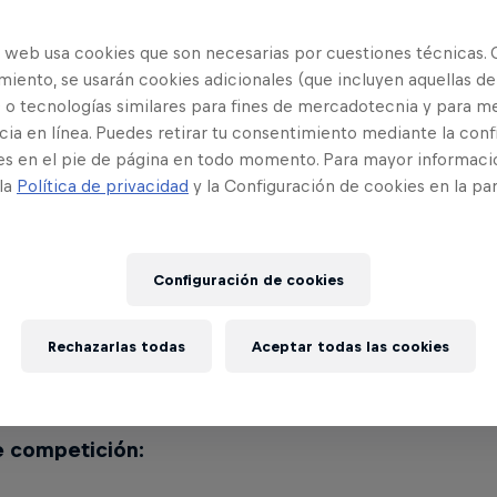
o web usa cookies que son necesarias por cuestiones técnicas. 
ualizaciones de la compe
iento, se usarán cookies adicionales (que incluyen aquellas de
 o tecnologías similares para fines de mercadotecnia y para me
ia en línea. Puedes retirar tu consentimiento mediante la conf
es en el pie de página en todo momento. Para mayor informaci
 la
Política de privacidad
y la Configuración de cookies en la pa
uarto año,
Red Bull Magnitude
experimenta mejoras 
 de competición. La nueva ventana de competición
l 29 de febrero de 2024
, y un total de 24 surfista
Configuración de cookies
 mundo tendrán la oportunidad de competir. El pr
oras fusiona intrincadamente a las riders que logre
Rechazarlas todas
Aceptar todas las cookies
dan a través de selección y las participantes wild
rás más detalles.
e competición: