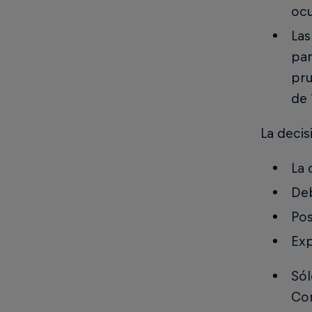
ocu
Las
par
pru
de 
La decis
La 
Deb
Pos
Exp
Sól
Com