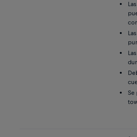
Las
pue
com
Las
pun
Las
dur
Deb
cue
Se 
tow