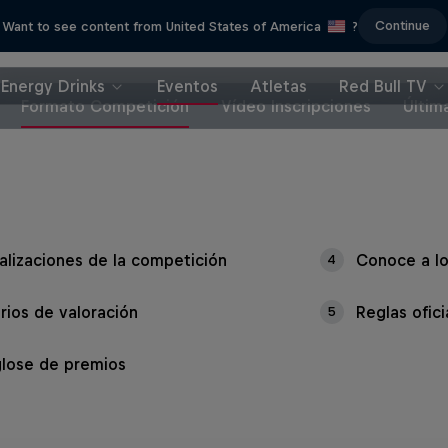
Continue
Want to see content from United States of America
?
Energy Drinks
Eventos
Atletas
Red Bull TV
Formato Competición
Vídeo Inscripciones
Últim
alizaciones de la competición
Conoce a lo
4
erios de valoración
Reglas ofici
5
lose de premios