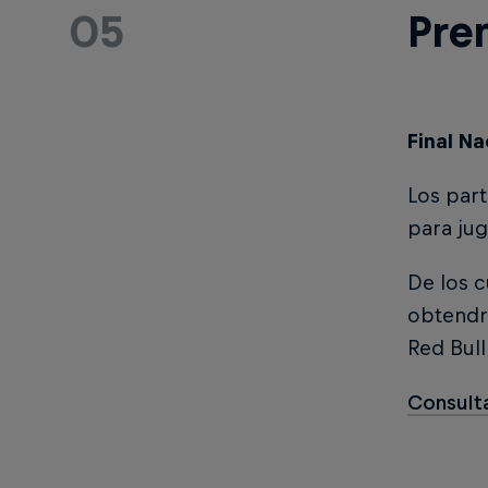
05
Pre
Final Na
Los part
para jug
De los c
obtendr
Red Bull
Consulta