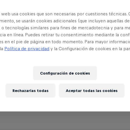
 torneo de juegos para móviles, el Red Bull Mobil
 Temporada 4. ¿Crees que tienes posibilidades? D
o web usa cookies que son necesarias por cuestiones técnicas. 
iento, se usarán cookies adicionales (que incluyen aquellas de
 o tecnologías similares para fines de mercadotecnia y para me
ia en línea. Puedes retirar tu consentimiento mediante la conf
es en el pie de página en todo momento. Para mayor informaci
 la
Política de privacidad
y la Configuración de cookies en la pa
ándo se celebrará el ev
Configuración de cookies
cogerá el evento nacional de Red Bull M.E.O. los 
Rechazarlas todas
Aceptar todas las cookies
o comenzará con los clasificatorios online el sába
al nacional online se celebrará el domingo 21.