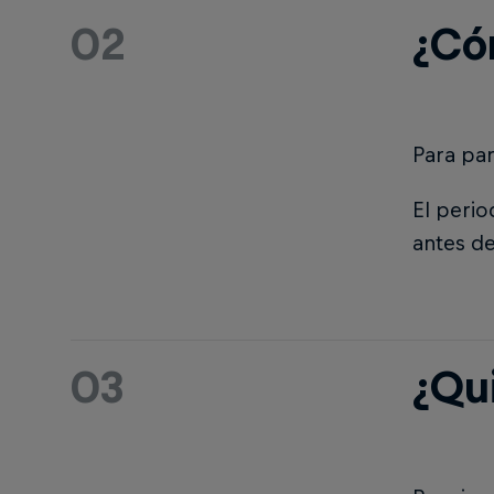
02
¿Có
Para par
El peri
antes del
03
¿Qu