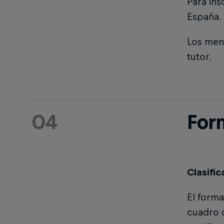
Para ins
España.
Los men
tutor.
04
For
Clasific
El forma
cuadro 