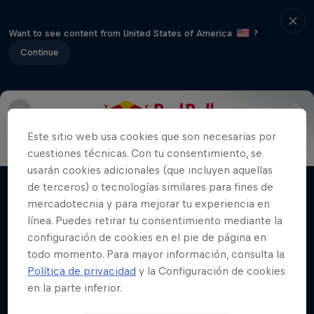
Want to see content from United States of America
?
Continue
Info
Schedule
FAQs
Map
Este sitio web usa cookies que son necesarias por
Winter Heroes
cuestiones técnicas. Con tu consentimiento, se
usarán cookies adicionales (que incluyen aquellas
Atletas en la cima de su carrera
de terceros) o tecnologías similares para fines de
Películas y Shows
1 Temporada · 15 episodios
mercadotecnia y para mejorar tu experiencia en
línea. Puedes retirar tu consentimiento mediante la
ESQUÍ
configuración de cookies en el pie de página en
todo momento. Para mayor información, consulta la
Política de privacidad
y la Configuración de cookies
en la parte inferior.
Videos relacionados