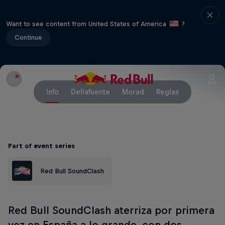
Want to see content from United States of America
?
Continue
Info
Dellafuente
Morad
Reglas
Part of event series
Red Bull SoundClash
Red Bull SoundClash aterriza por primera
vez en España a lo grande, con dos