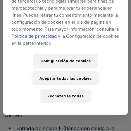
de terceros) o tecnologías similares para fines de
Información del evento
mercadotecnia y para mejorar tu experiencia en
línea. Puedes retirar tu consentimiento mediante la
Qué
Red Bull SoundClash
configuración de cookies en el pie de página en
todo momento. Para mayor información, consulta la
Dónde
WiZink Center Madrid
Política de privacidad
y la Configuración de cookies
Cuándo
12 y 13 de diciembre de 2023
en la parte inferior.
Hora
19:00 Apertura Puertas. 21:00 Inicio del
Evento
Configuración de cookies
Artistas
Dellafuente y Morad (+ artistas
invitados)
Aceptar todas las cookies
Merch
Rechazarlas todas
Puedes comprar merchandising en el WiZink
Center:
Entrada de Felipe II (tienda con salida a la