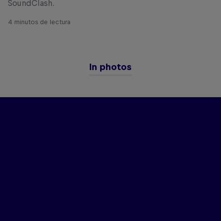
SoundClash.
4 minutos de lectura
In photos