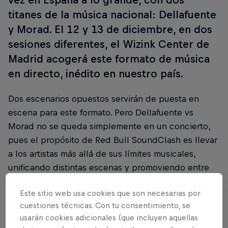
titanes de la música nacional: Dellafuente
y Morad. El 12 y 13 de diciembre, en dos
sesiones diferentes, el Wizink Center de
Madrid acogerá este formato de música
en directo, inédito en nuestro país.
Dos escenarios opuestos servirán de puesta en
escena para este formato. Pero Dellafuente vs
Morad no se queda simplemente en un concierto,
pues el propósito de Red Bull SoundClash es llevar
a los artistas más allá de sus límites musicales,
unificando distintas escenas y promoviendo entre
ellos una colaboración que culminará en Red Bull
Este sitio web usa cookies que son necesarias por
SoundClash.
cuestiones técnicas. Con tu consentimiento, se
usarán cookies adicionales (que incluyen aquellas