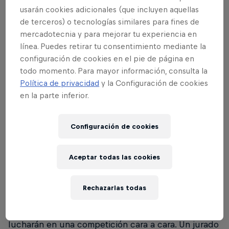
Red Bull Street Style y cuándo …
usarán cookies adicionales (que incluyen aquellas
de terceros) o tecnologías similares para fines de
mercadotecnia y para mejorar tu experiencia en
línea. Puedes retirar tu consentimiento mediante la
01
configuración de cookies en el pie de página en
todo momento. Para mayor información, consulta la
Política de privacidad
y la Configuración de cookies
¿Qué es el Red Bull Street
en la parte inferior.
Style?
Configuración de cookies
Red Bull Street Style Championship es una famosa
competición de fútbol freestyle que se celebra
Aceptar todas las cookies
desde 2008. Para 2023, el Red Bull Street Style es
una competición por invitación. En ella, los 12
Rechazarlas todas
mejores freestylers masculinos y las 12 mejores
freestylers femeninas mostrarán sus habilidades y
lucharán en una competición cara a cara. Un jurado