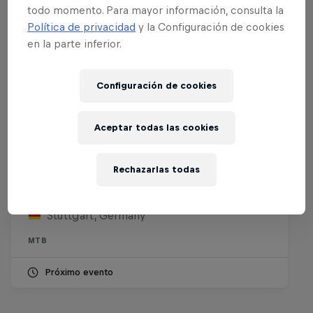
todo momento. Para mayor información, consulta la
Política de privacidad
y la Configuración de cookies
en la parte inferior.
Configuración de cookies
Aceptar todas las cookies
Red Bull Cerro Abajo Stuttgart
Rechazarlas todas
5 – 6 Septiembre 2026
Stuttgart, Germany
MTB
Próximo evento
The Search for Milliseconds: