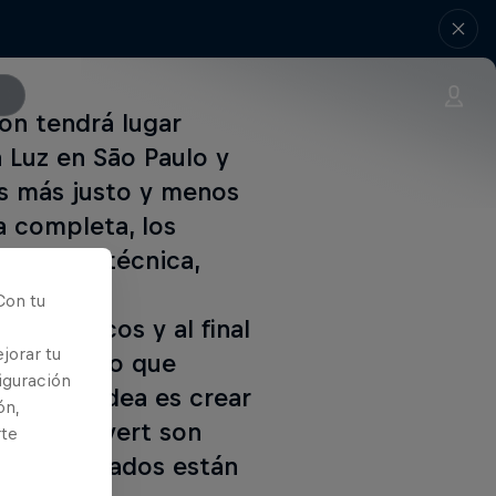
ion tendrá lugar
 Luz en São Paulo y
es más justo y menos
a completa, los
cíficos: técnica,
ión de
Con tu
specíficos y al final
jorar tu
xacta de lo que
iguración
lto. La idea es crear
ón,
natos de vert son
rte
a confirmados están