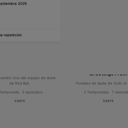
eptiembre 2025
la repetición
d Bull Drop in Tour
Greetings From
uestro tour del equipo de skate
de Red Bull.
Postales de skate de todo el
 Temporada · 3 episodios
2 Temporadas · 7 episod
SKATE
SKATE