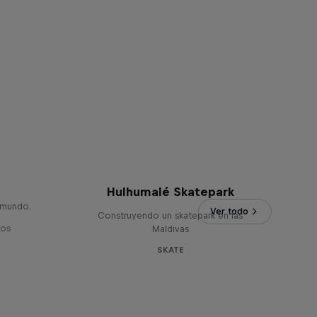
Hulhumalé Skatepark
 mundo.
Ver todo
Construyendo un skatepark en las
ios
Maldivas
SKATE