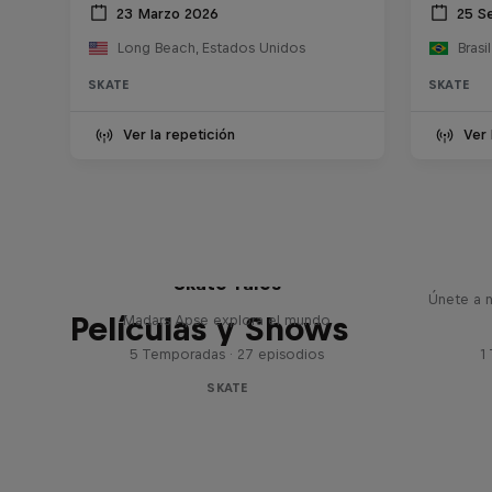
23 Marzo 2026
25 S
Long Beach, Estados Unidos
Brasil
SKATE
SKATE
Ver la repetición
Ver 
Re
Skate Tales
Únete a n
Películas y Shows
Madars Apse explora el mundo
5 Temporadas · 27 episodios
1
SKATE