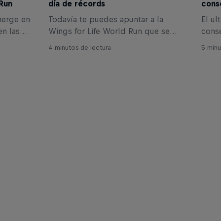
 Run
día de récords
cons
merge en
Todavía te puedes apuntar a la
El ul
en las
Wings for Life World Run que se
conse
 personas
celebrará el 9 de mayo. Así correrás
de ca
4 minutos de lectura
5 minu
spinal
por aquellos que no pueden hacerlo.
que s
igaciones