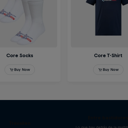
Wings for Life World
Entre bastidore
Travailen
Lo que hay detrás de la multit