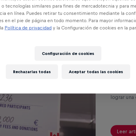
Lee a co
 o tecnologías similares para fines de mercadotecnia y para me
ia en línea. Puedes retirar tu consentimiento mediante la conf
es en el pie de página en todo momento. Para mayor informaci
 la
Política de privacidad
y la Configuración de cookies en la pa
184 
réco
Configuración de cookies
Life
Rechazarlas todas
Aceptar todas las cookies
Runners y 
nuevo réco
lograr una 
Leer art