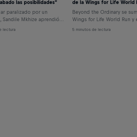
abado las posibilidades”
de la Wings for Life World
ar paralizado por un
Beyond the Ordinary se su
, Sandile Mkhize aprendió a
Wings for Life World Run y ​​
s presente y ser más
historias de superación de
e lectura
5 minutos de lectura
El 9 de mayo participará en
con lesiones en la médula e
For Life World Run.
como por las últimas invest
de vanguardia.