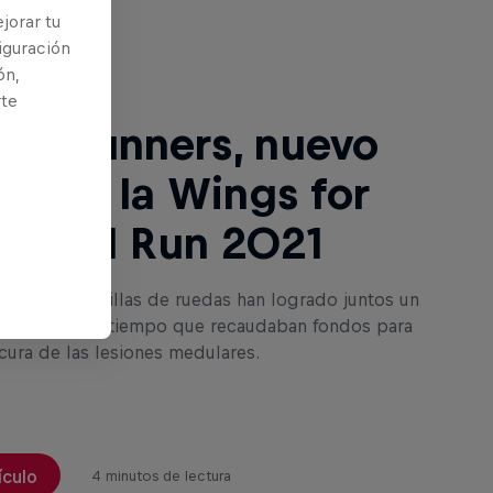
ntinuación
jorar tu
iguración
ón,
rte
236 runners, nuevo
rd en la Wings for
 World Run 2021
personas en sillas de ruedas han logrado juntos un
rd, al mismo tiempo que recaudaban fondos para
cura de las lesiones medulares.
ículo
4 minutos de lectura