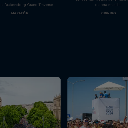
r la Drakensberg Grand Traverse
carrera mundial
MARATÓN
RUNNING