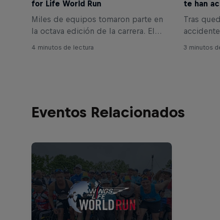
for Life World Run
te han ac
Miles de equipos tomaron parte en
Tras qued
la octava edición de la carrera. El
accidente
objetivo de todos era el mismo:
“estar má
4 minutos de lectura
3 minutos d
encontrar una cura para las lesiones
humano”. 
medulares.
la Wings 
Eventos Relacionados