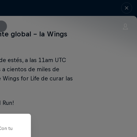
te global – la Wings
de estés, a las 11am UTC
 a cientos de miles de
Wings for Life de curar las
d Run!
Con tu