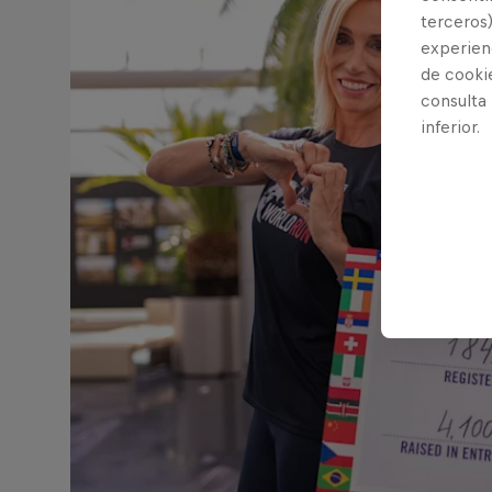
terceros)
experienc
de cooki
consulta
inferior.