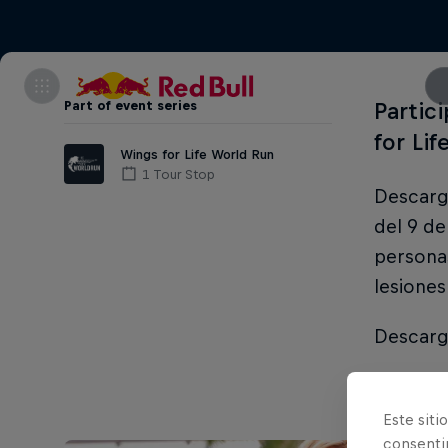
Part of event series
Partic
for Li
Wings for Life World Run
1 Tour Stop
Descarga
del 9 de
personas
lesione
Descarga
Este siti
consentim