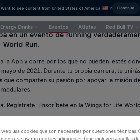
Continue
Want to see content from United States of America
?
Energy Drinks
Eventos
Atletas
Red Bull TV
ipa en un evento de running verdaderamen
fe World Run.
 la App y corre por los que no pueden, estés don
 mayo de 2021. Durante tu propia carrera, te unirás
 que comparten su pasión por apoyar la misión de 
s medulares.
. Regístrate. ¡Inscríbete en la Wings for Life Worl
o web usa cookies que son necesarias por cuestiones técnicas. 
iento, se usarán cookies adicionales (que incluyen aquellas de