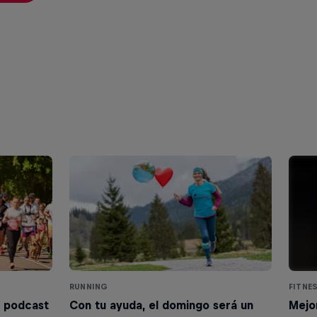
RUNNING
FITNE
l podcast
Con tu ayuda, el domingo será un
Mejo