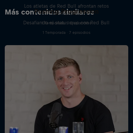
Los atletas de Red Bull afrontan retos
Pushing Progression
Más contenidos similares
asombrosos
Desafiando el status quo con Red Bull
1 Temporada · 10 episodios
1 Temporada · 7 episodios