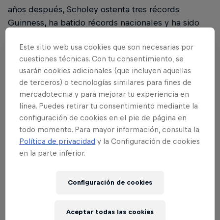
años después, Scholey ostenta tres récords
Guinness, ha batido récords nacionales y ha sido
varias veces campeón del Reino Unido.
Este sitio web usa cookies que son necesarias por
Inventado en 1974 por el profesor de arquitectura
cuestiones técnicas. Con tu consentimiento, se
usarán cookies adicionales (que incluyen aquellas
húngaro Ernő Rubik, el cubo de Rubik es una pieza
de terceros) o tecnologías similares para fines de
perdurable y fascinante de la cultura pop; con más
mercadotecnia y para mejorar tu experiencia en
de 43 quintillones (eso son 18 ceros) de
línea. Puedes retirar tu consentimiento mediante la
posibilidades, cada mezcla es un reto único.
configuración de cookies en el pie de página en
Scholey cogió un cubo por primera vez después
todo momento. Para mayor información, consulta la
de encontrar uno que su tío había dejado por ahí.
Política de privacidad
y la Configuración de cookies
Empezó a ver tutoriales en YouTube y se enganchó.
en la parte inferior.
En poco tiempo, dedicaba hasta seis horas al día a
entrenar. Luego, Scholey empezó a interesarse por
Configuración de cookies
otros tipos de cubos rompecabezas. En menos de
un año, se proclamó campeón del Reino Unido de
Aceptar todas las cookies
Skewb.