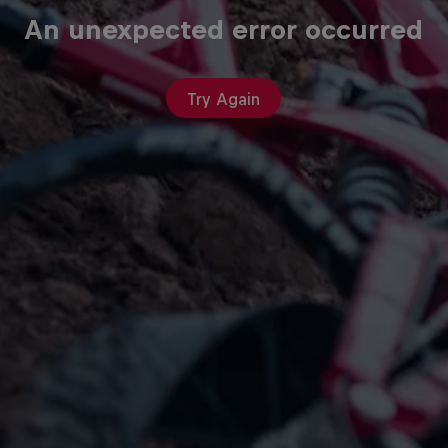
An unexpected error occurred
Try Again