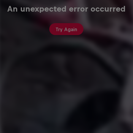
An unexpected error occurred
Try Again