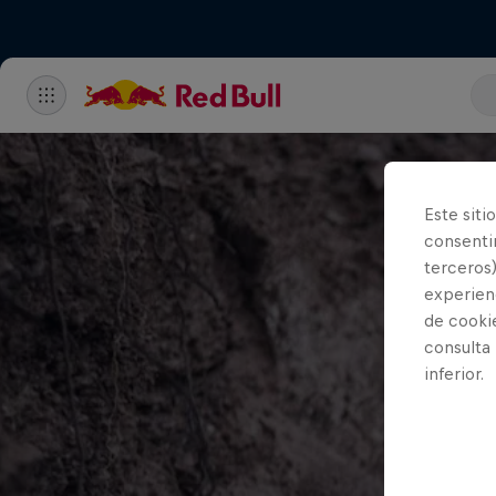
Este siti
consentim
terceros)
experienc
de cooki
consulta
inferior.