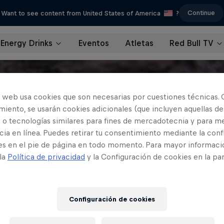
Continue
Want to see content from United States of America
?
Energy Drinks
Eventos
Atletas
Red Bull TV
o web usa cookies que son necesarias por cuestiones técnicas. 
iento, se usarán cookies adicionales (que incluyen aquellas de
 o tecnologías similares para fines de mercadotecnia y para me
ia en línea. Puedes retirar tu consentimiento mediante la conf
es en el pie de página en todo momento. Para mayor informaci
 la
Política de privacidad
y la Configuración de cookies en la pa
Configuración de cookies