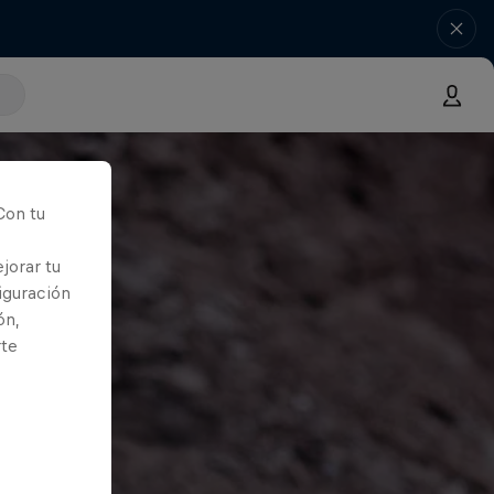
Con tu
jorar tu
iguración
ón,
rte