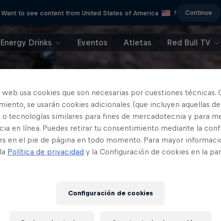
Continue
Want to see content from United States of America
?
Energy Drinks
Eventos
Atletas
Red Bull TV
o web usa cookies que son necesarias por cuestiones técnicas. 
iento, se usarán cookies adicionales (que incluyen aquellas de
 o tecnologías similares para fines de mercadotecnia y para me
ia en línea. Puedes retirar tu consentimiento mediante la conf
es en el pie de página en todo momento. Para mayor informaci
 la
Política de privacidad
y la Configuración de cookies en la pa
Configuración de cookies