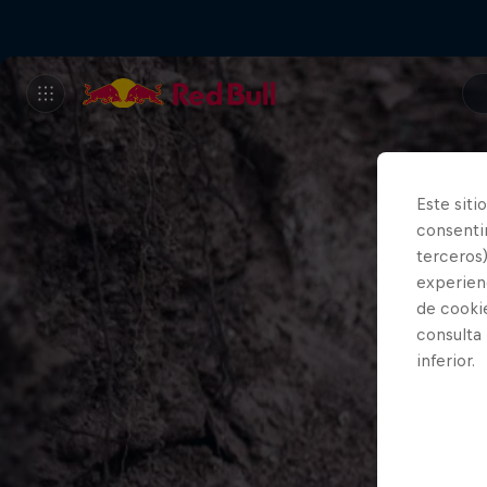
Este siti
consentim
terceros)
experienc
de cooki
consulta
inferior.