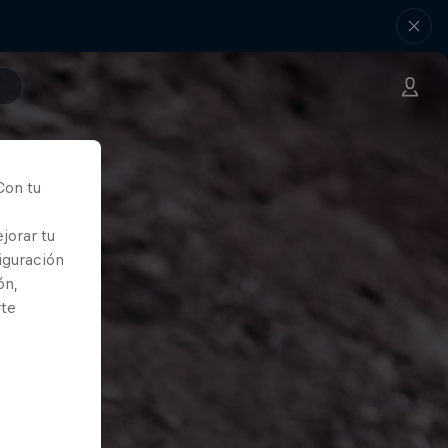
Con tu
jorar tu
iguración
ón,
rte