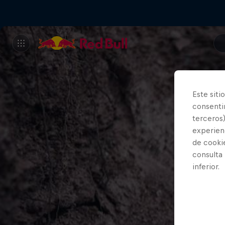
Este siti
consentim
terceros)
experienc
de cooki
consulta
inferior.