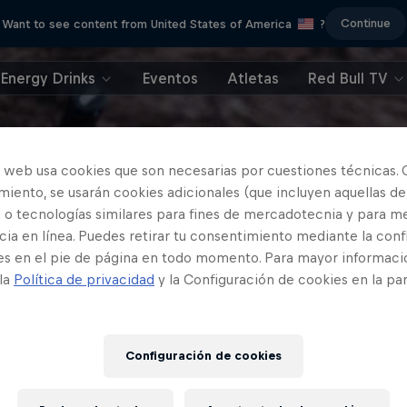
Continue
Want to see content from United States of America
?
Energy Drinks
Eventos
Atletas
Red Bull TV
o web usa cookies que son necesarias por cuestiones técnicas. 
iento, se usarán cookies adicionales (que incluyen aquellas de
 o tecnologías similares para fines de mercadotecnia y para me
ia en línea. Puedes retirar tu consentimiento mediante la conf
es en el pie de página en todo momento. Para mayor informaci
 la
Política de privacidad
y la Configuración de cookies en la pa
Configuración de cookies