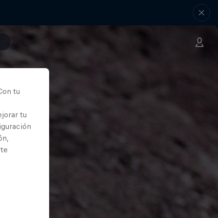
Con tu
jorar tu
iguración
ón,
rte