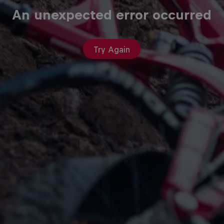
An unexpected error occurred
Try Again