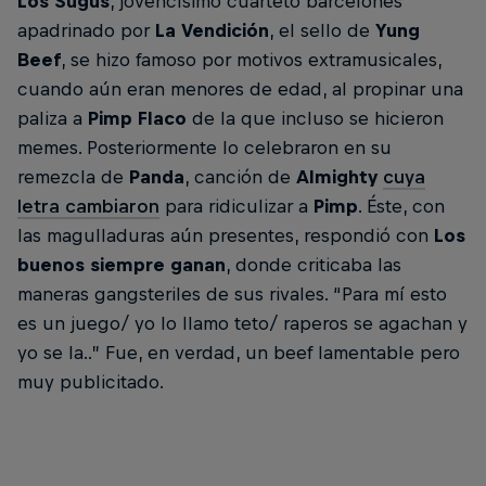
Los Sugus
, jovencísimo cuarteto barcelonés
apadrinado por
La Vendición
, el sello de
Yung
Beef
, se hizo famoso por motivos extramusicales,
cuando aún eran menores de edad, al propinar una
paliza a
Pimp Flaco
de la que incluso se hicieron
memes. Posteriormente lo celebraron en su
remezcla de
Panda
, canción de
Almighty
cuya
letra cambiaron
para ridiculizar a
Pimp
. Éste, con
las magulladuras aún presentes, respondió con
Los
buenos siempre ganan
, donde criticaba las
maneras gangsteriles de sus rivales. “Para mí esto
es un juego/ yo lo llamo teto/ raperos se agachan y
yo se la..” Fue, en verdad, un beef lamentable pero
muy publicitado.