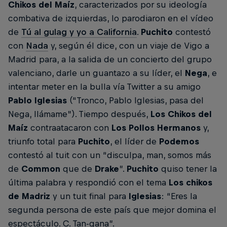
Chikos del Maíz
, caracterizados por su ideología
combativa de izquierdas, lo parodiaron en el vídeo
de
Tú al gulag y yo a California
.
Puchito
contestó
con
Nada
y, según él dice, con un viaje de Vigo a
Madrid para, a la salida de un concierto del grupo
valenciano, darle un guantazo a su líder, el
Nega
, e
intentar meter en la bulla vía Twitter a su amigo
Pablo Iglesias
(“Tronco, Pablo Iglesias, pasa del
Nega, llámame”). Tiempo después,
Los Chikos del
Maíz
contraatacaron con
Los Pollos Hermanos
y,
triunfo total para
Puchito
, el líder de
Podemos
contestó al tuit con un “disculpa, man, somos más
de
Common
que de
Drake
”.
Puchito
quiso tener la
última palabra y respondió con el tema
Los chikos
de Madriz
y un tuit final para
Iglesias
: “Eres la
segunda persona de este país que mejor domina el
espectáculo. C. Tan-gana”.