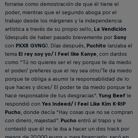
forrarse como demostración de que él tiene el
poder, mientras que el segundo aboga por el
trabajo desde los márgenes y la independencia
artística a través de su propio sello,
La Vendición
(después de haber pasado brevemente por
Sony
con
PXXR GVNG
). Días después,
Puchito
lanzaba el
tema
El rey soy yo/ I Feel like Kanye
, con dardos
como “Tú no quieres ser el rey porque te da miedo
el poder/ prefieres que el rey sea otro/Te da miedo
porque te obliga a asumir la responsabilidad de lo
que haces y dices/ El poder te da miedo porque te
hace responsable de tus desgracias".
Yung Beef
le
respondió con
Yes Indeed/ I Feel Like Kim K-RIP
Pucho
, donde decía “Hay cosas que no se compran
con dinero, majestad”.
Pucho
entró al trapo y le
contestó que él no le iba a hacer un diss track por
menos de 20.000 euros y, para financiarlo, sacó en