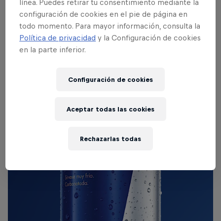
línea. Puedes retirar tu consentimiento mediante la
ordenados de menor a mayor impacto, hacemos un
configuración de cookies en el pie de página en
repaso a algunos de los beefs más llamativos de la
todo momento. Para mayor información, consulta la
escena urbana española más reciente.
Política de privacidad
y la Configuración de cookies
en la parte inferior.
RED BULL ORIGINAL
Configuración de cookies
Red Bull Energy Drink
Aceptar todas las cookies
Más información
Rechazarlas todas