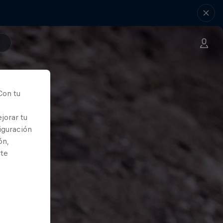
Con tu
jorar tu
iguración
ón,
rte