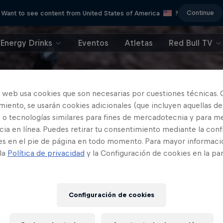
Continue
Want to see content from United States of America
?
Energy Drinks
Eventos
Atletas
Red Bull TV
o web usa cookies que son necesarias por cuestiones técnicas. 
iento, se usarán cookies adicionales (que incluyen aquellas de
 o tecnologías similares para fines de mercadotecnia y para me
ia en línea. Puedes retirar tu consentimiento mediante la conf
es en el pie de página en todo momento. Para mayor informaci
 la
Política de privacidad
y la Configuración de cookies en la pa
Configuración de cookies