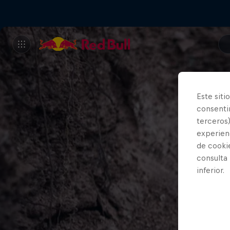
Este siti
consentim
terceros)
experienc
de cooki
consulta
inferior.